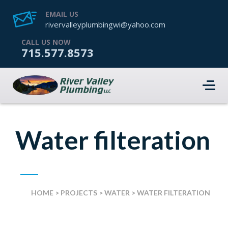
EMAIL US
rivervalleyplumbingwi@yahoo.com
CALL US NOW
715.577.8573
Water filteration
HOME
>
PROJECTS
>
WATER
>
WATER FILTERATION